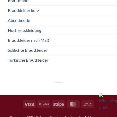
Brautmode
Brautkleider kurz
Abendmode
Hochzeitskleidung
Brautkleider nach Maß
Schlichte Brautkleider
Türkische Brautkleider
Visa
PayPal
Stripe
MasterCard
Cash
On
Delivery