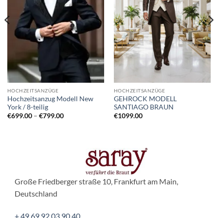
HOCHZEITSANZÜGE
HOCHZEITSANZÜGE
Hochzeitsanzug Modell New
GEHROCK MODELL
York / 8-teilig
SANTIAGO BRAUN
Preisspanne:
€
699.00
–
€
799.00
€
1099.00
€699.00
bis
€799.00
Große Friedberger straße 10, Frankfurt am Main,
Deutschland
+ 49 69 92 03 90 40