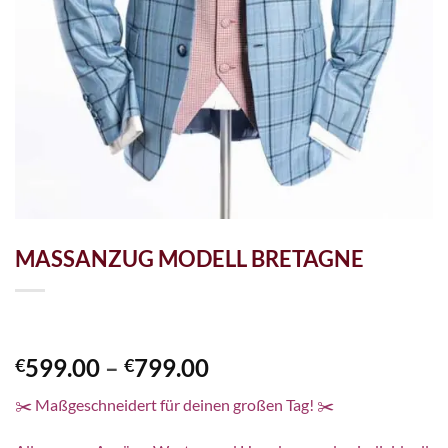
MASSANZUG MODELL BRETAGNE
Preisspanne:
599.00
–
799.00
€
€
€599.00
✂️ Maßgeschneidert für deinen großen Tag! ✂️
bis
€799.00