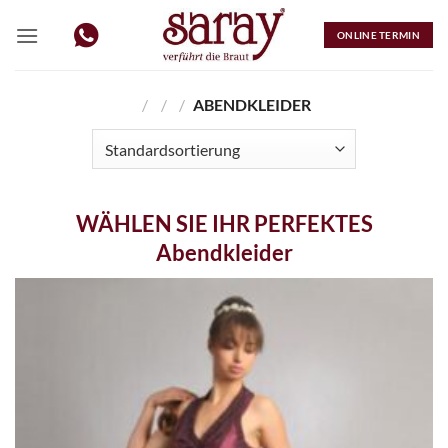
Zum
Inhalt
ONLINE TERMIN
springen
/
/
/
ABENDKLEIDER
WÄHLEN SIE IHR PERFEKTES
Abendkleider