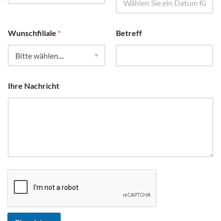
e
s
Wunschfiliale
*
Betreff
Ihre Nachricht