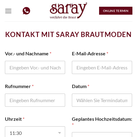
Zum
Inhalt
ONLINE TERMIN
springen
KONTAKT MIT SARAY BRAUTMODEN
V
Vor.- und Nachname
*
E-Mail-Adresse
*
o
r
.
-
I
h
Rufnummer
*
Datum
*
r
e
G
e
p
l
Uhrzeit
*
Geplantes Hochzeitsdatum:
a
*
n
t