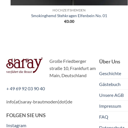
HOCHZEITSHEMDEN
Smokinghemd Stehkragen Elfenbein No. 01
€
0.00
Große Friedberger
Über Uns
straße 10, Frankfurt am
Geschichte
Main, Deutschland
Gästebuch
+ 49 69 92 03 90 40
Unsere AGB
info(at)saray-brautmoden(dot)de
Impressum
FOLGEN SIE UNS
FAQ
Instagram
Datenschutz