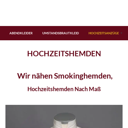
ABENDKLEIDER
UMSTANDSBRAUTKLEID
HOCHZEITSANZÜGE
Hochzeitshemden
Hochzeitswesten
Fragen – Antworten
Gästebuch
Geschicht
HOCHZEITSHEMDEN
Wir nähen Smokinghemden,
Hochzeitshemden Nach Maß