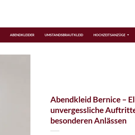
ABENDKLEIDER
UMSTANDSBRAUTKLEID
HOCHZEITSANZÜGE
Hochzeitshemden
Hochzeitswesten
Fragen – Antworten
Gästebuch
Geschicht
Abendkleid Bernice – El
unvergessliche Auftritt
besonderen Anlässen