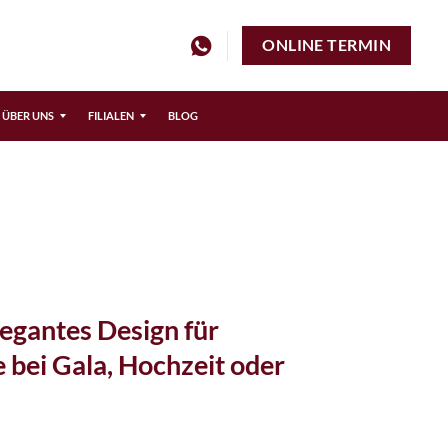
ONLINE TERMIN
ÜBER UNS
FILIALEN
BLOG
e
Hochzeitsanzüge – Frankfurt
Brautkleider – Stuttgart
Brautkleider – Köln
Brautkleider – Frankfurt
egantes Design für
e bei Gala, Hochzeit oder