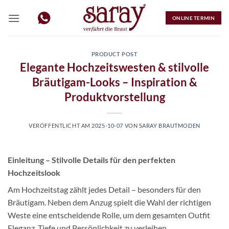
Zum
Inhalt
ONLINE TERMIN
springen
PRODUCT POST
Elegante Hochzeitswesten & stilvolle
Bräutigam-Looks – Inspiration &
Produktvorstellung
VERÖFFENTLICHT AM
2025-10-07
VON
SARAY BRAUTMODEN
Einleitung – Stilvolle Details für den perfekten
Hochzeitslook
Am Hochzeitstag zählt jedes Detail – besonders für den
Bräutigam. Neben dem Anzug spielt die Wahl der richtigen
Weste eine entscheidende Rolle, um dem gesamten Outfit
Eleganz, Tiefe und Persönlichkeit zu verleihen.