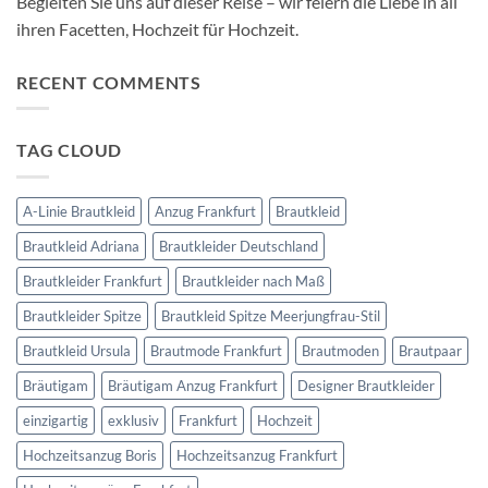
Begleiten Sie uns auf dieser Reise – wir feiern die Liebe in all
ihren Facetten, Hochzeit für Hochzeit.
RECENT COMMENTS
TAG CLOUD
A-Linie Brautkleid
Anzug Frankfurt
Brautkleid
Brautkleid Adriana
Brautkleider Deutschland
Brautkleider Frankfurt
Brautkleider nach Maß
Brautkleider Spitze
Brautkleid Spitze Meerjungfrau-Stil
Brautkleid Ursula
Brautmode Frankfurt
Brautmoden
Brautpaar
Bräutigam
Bräutigam Anzug Frankfurt
Designer Brautkleider
einzigartig
exklusiv
Frankfurt
Hochzeit
Hochzeitsanzug Boris
Hochzeitsanzug Frankfurt