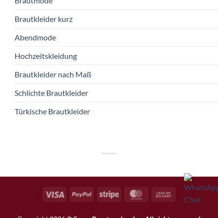
Brautmode
Brautkleider kurz
Abendmode
Hochzeitskleidung
Brautkleider nach Maß
Schlichte Brautkleider
Türkische Brautkleider
Visa
PayPal
Stripe
MasterCard
Cash
On
Delivery